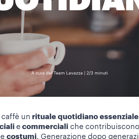
UOTIDIA
A cura del Team Lavazza
2/3 minuti
l caffè un
rituale quotidiano essenziale
ciali
e
commerciali
che contribuiscono 
e
costumi
. Generazione dopo generazio