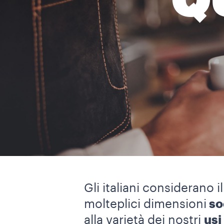
Q
Gli italiani considerano i
molteplici dimensioni
so
alla varietà dei nostri
usi