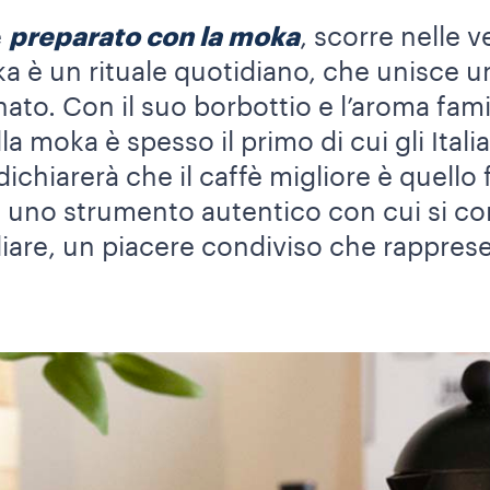
e
preparato con la moka
, scorre nelle v
ka è un rituale quotidiano, che unisce un
nato. Con il suo borbottio e l’aroma fam
della moka è spesso il primo di cui gli Ita
dichiarerà che il caffè migliore è quello
è uno strumento autentico con cui si com
liare, un piacere condiviso che rappre