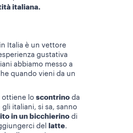
ità italiana.
in Italia è un vettore
’esperienza gustativa
aliani abbiamo messo a
che quando vieni da un
i ottiene lo
scontrino
da
li italiani, si sa, sanno
ito in un bicchierino
di
aggiungerci del
latte
.