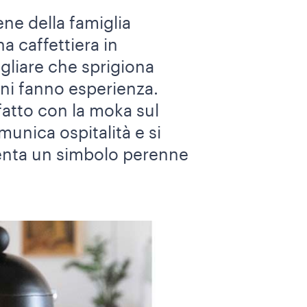
ene della famiglia
a caffettiera in
igliare che sprigiona
liani fanno esperienza.
 fatto con la moka sul
unica ospitalità e si
senta un simbolo perenne