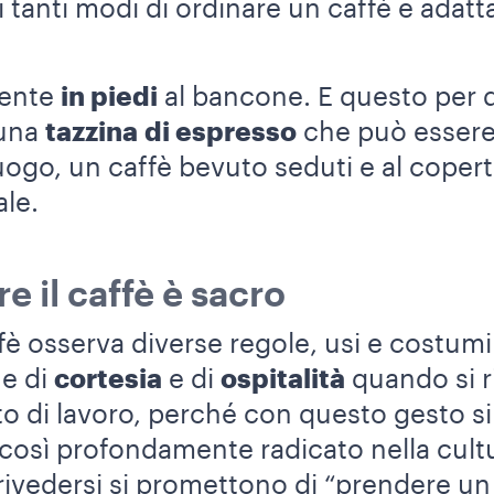
tanti modi di ordinare un caffè e adatta
mente
in piedi
al bancone. E questo per d
 una
tazzina
di espresso
che può essere
ogo, un caffè bevuto seduti e al copert
le.
re il caffè è sacro
affè osserva diverse regole, usi e costumi
ne di
cortesia
e di
ospitalità
quando si r
sto di lavoro, perché con questo gesto s
è così profondamente radicato nella cul
vedersi si promettono di “prendere un c