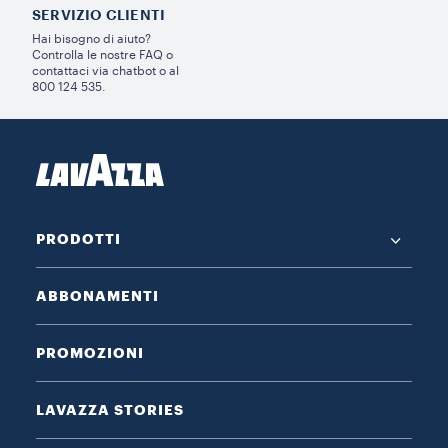
SERVIZIO CLIENTI​
Hai bisogno di aiuto?​
Controlla le nostre FAQ o
contattaci via chatbot o al
800 124 535.
PRODOTTI
ABBONAMENTI
PROMOZIONI
LAVAZZA STORIES