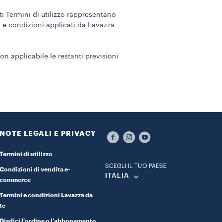
nti Termini di utilizzo rappresentano
ni e condizioni applicati da Lavazza
n applicabile le restanti previsioni
NOTE LEGALI E PRIVACY
Termini di utilizzo
SCEGLI IL TUO PAESE
Condizioni di vendita e-
ITALIA
commerce
Termini e condizioni Lavazza da
te
Disdici l'ordine o l'abbonamento