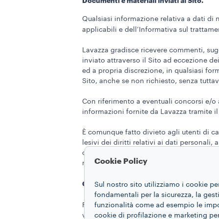
Documenti e materiali inviati al Sito.
Qualsiasi informazione relativa a dati di n
applicabili e dell’Informativa sul trattam
Lavazza gradisce ricevere commenti, sugge
inviato attraverso il Sito ad eccezione dei
ed a propria discrezione, in qualsiasi for
Sito, anche se non richiesto, senza tuttav
Con riferimento a eventuali concorsi e/o at
informazioni fornite da Lavazza tramite il 
È comunque fatto divieto agli utenti di car
lesivi dei diritti relativi ai dati persona
commettere un reato, e/o violare qualsivog
Cookie Policy
modo ledere l’immagine ed il buon nome
Garanzie.
Sul nostro sito utilizziamo i cookie pe
fondamentali per la sicurezza, la gestio
Con
Fermo restando quanto previsto dalle
funzionalità come ad esempio le impost
vengono resi disponibili e senza alcuna ga
cookie di profilazione e marketing per