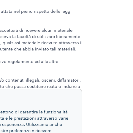
attata nel pieno rispetto delle leggi
accetterà di ricevere alcun materiale
serva la facoltà di utilizzare liberamente
qualsiasi materiale ricevuto attraverso il
tente che abbia inviato tali materiali.
ativo regolamento ed alle altre
o contenuti illegali, osceni, diffamatori,
uto che possa costituire reato o indurre a
asi materiale che possa in qualsiasi
mettono di garantire le funzionalità
ità e le prestazioni attraverso varie
ua esperienza. Utilizziamo anche
stato in cui essi si trovano, così come
ta o espressa circa il fatto che il Sito o
ostre preferenze e ricevere