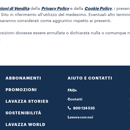
ioni di Vendita
Privacy Policy
Cookie Policy
della
e della
, i prese
 Sito in riferimento all’utilizzo del medesimo. Eventuali altri termi
o saranno considerati come aggiuntivi rispetto ai presenti.
posizioni dovesse essere annullata o dichiarata nulla o comunque no
.
ABBONAMENTI
AIUTO E CONTATTI
PROMOZIONI
FAQs
Contatti
LAVAZZA STORIES
800 124 535
SOSTENIBILITÀ
Lavora con noi
LAVAZZA WORLD