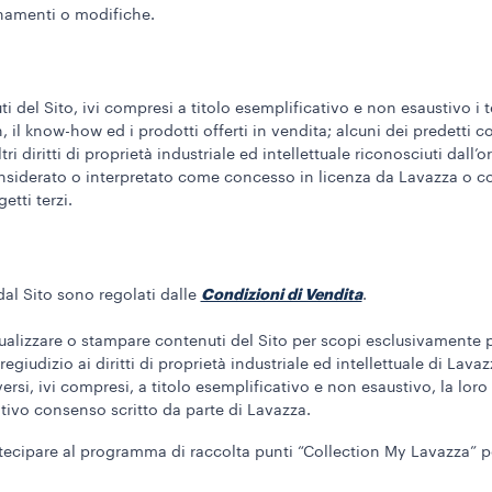
rnamenti o modifiche.
ti del Sito, ivi compresi a titolo esemplificativo e non esaustivo i t
gn, il know-how ed i prodotti offerti in vendita; alcuni dei predetti
tri diritti di proprietà industriale ed intellettuale riconosciuti dall
siderato o interpretato come concesso in licenza da Lavazza o com
etti terzi.
Condizioni di Vendita
dal Sito sono regolati dalle
.
visualizzare o stampare contenuti del Sito per scopi esclusivamente
giudizio ai diritti di proprietà industriale ed intellettuale di Lava
ersi, ivi compresi, a titolo esemplificativo e non esaustivo, la loro
ntivo consenso scritto da parte di Lavazza.
rtecipare al programma di raccolta punti “Collection My Lavazza” pe