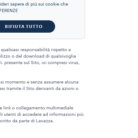
enza e/o pronta correzione di errori.
ideri sapere di più sui cookie che
REFERENZE
oduzioni grafiche la cui finalità è
RIFIUTA TUTTO
ualsiasi responsabilità rispetto a
ilizzo o del download di qualsivoglia
i. presente sul Sito, ivi compresi virus,
alsiasi momento e senza assumere alcuna
i tramite il Sito derivanti da azioni o
te link o collegamento multimediale
li utenti di accedere ad informazioni più
critto da parte di Lavazza.