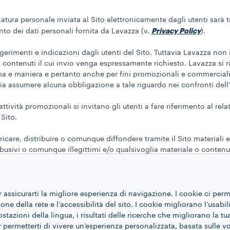
atura personale inviata al Sito elettronicamente dagli utenti sarà tr
Privacy Policy
ento dei dati personali fornita da Lavazza (v.
).
rimenti e indicazioni dagli utenti del Sito. Tuttavia Lavazza non 
 contenuti il cui invio venga espressamente richiesto. Lavazza si ri
ma e maniera e pertanto anche per fini promozionali e commerciali, 
ia assumere alcuna obbligazione a tale riguardo nei confronti dell’u
tività promozionali si invitano gli utenti a fare riferimento al rel
Sito.
icare, distribuire o comunque diffondere tramite il Sito materiali e/
li, abusivi o comunque illegittimi e/o qualsivoglia materiale o conten
lia norma di legge o diritto di Lavazza e/o di terzi, nonché qualsi
 di Lavazza.
r assicurarti la migliore esperienza di navigazione. I cookie ci per
ne della rete e l’accessibilità del sito. I cookie migliorano l’usabil
dizioni di Vendita
azioni della lingua, i risultati delle ricerche che migliorano la t
, i materiali presenti sul Sito sono forniti nello 
ranzia, tacita o espressa. Lavazza non fornisce alcuna garanzia taci
 permetterti di vivere un’esperienza personalizzata, basata sulle v