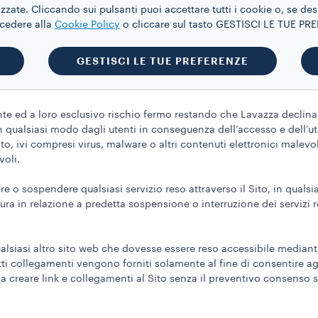
ative degli utenti in termini di continuità del servizio o circa l’ass
zate. Cliccando sui pulsanti puoi accettare tutti i cookie o, se des
ccedere alla
Cookie Policy
o cliccare sul tasto GESTISCI LE TUE P
ro essere presentati mediante o in accostamento ad immagini o ripr
GESTISCI LE TUE PREFERENZE
e ed a loro esclusivo rischio fermo restando che Lavazza declina q
n qualsiasi modo dagli utenti in conseguenza dell’accesso e dell’ut
ito, ivi compresi virus, malware o altri contenuti elettronici malevol
voli.
pere o sospendere qualsiasi servizio reso attraverso il Sito, in qu
ra in relazione a predetta sospensione o interruzione dei servizi res
alsiasi altro sito web che dovesse essere reso accessibile median
ti collegamenti vengono forniti solamente al fine di consentire ag
a creare link e collegamenti al Sito senza il preventivo consenso s