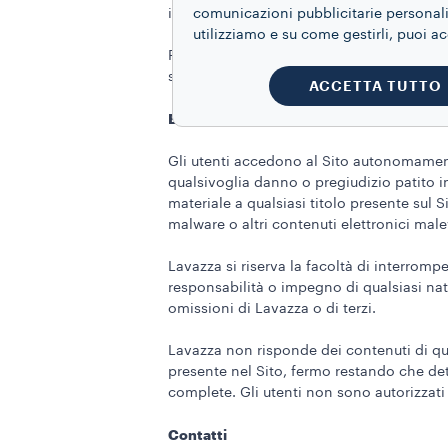
i suoi contenuti siano conformi alle aspett
comunicazioni pubblicitarie personaliz
utilizziamo e su come gestirli, puoi a
Resta inteso che alcuni prodotti potrebbe
solamente illustrativa.
ACCETTA TUTTO
Esclusione di responsabilità.
Gli utenti accedono al Sito autonomament
qualsivoglia danno o pregiudizio patito i
materiale a qualsiasi titolo presente sul S
malware o altri contenuti elettronici male
Lavazza si riserva la facoltà di interrom
responsabilità o impegno di qualsiasi natu
omissioni di Lavazza o di terzi.
Lavazza non risponde dei contenuti di qu
presente nel Sito, fermo restando che det
complete. Gli utenti non sono autorizzati 
Contatti