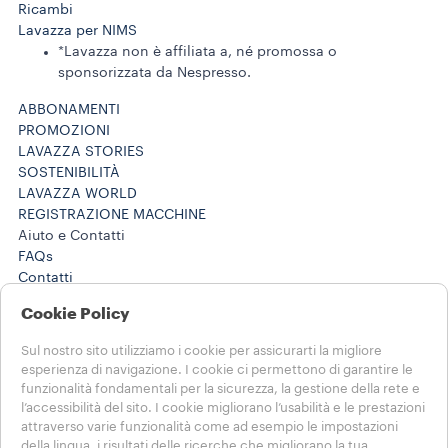
Ricambi
Lavazza per NIMS
*Lavazza non è affiliata a, né promossa o
sponsorizzata da Nespresso.
ABBONAMENTI
PROMOZIONI
LAVAZZA STORIES
SOSTENIBILITÀ
LAVAZZA WORLD
REGISTRAZIONE MACCHINE
Aiuto e Contatti
FAQs
Contatti
800 124 535
Cookie Policy
800 124 535
Lavora con noi
Sul nostro sito utilizziamo i cookie per assicurarti la migliore
Note Legali e Privacy
esperienza di navigazione. I cookie ci permettono di garantire le
Termini di utilizzo
funzionalità fondamentali per la sicurezza, la gestione della rete e
Condizioni di vendita e-commerce
l’accessibilità del sito. I cookie migliorano l’usabilità e le prestazioni
Termini e condizioni Lavazza da te
attraverso varie funzionalità come ad esempio le impostazioni
della lingua, i risultati delle ricerche che migliorano la tua
Disdici l'ordine o l'abbonamento qui