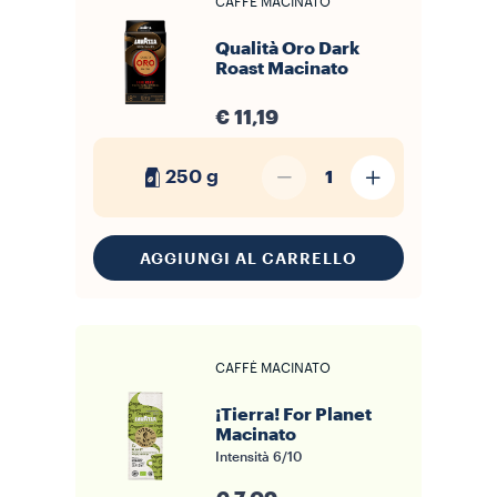
CAFFÈ MACINATO
sul profilo aromatico. Le nostre confezioni sigillate proteggono il
caffè macinato
fino al momento dell'apertura. Una volta aperta la
confezione, ti consigliamo di trasferire il caffè in un contenitore
Qualità Oro Dark
ermetico e di conservarlo lontano da luce, umidità e fonti di calore:
è il modo migliore per aiutare a mantenere intatti gli aromi nel
Roast Macinato
tempo. Sfoglia le nostre referenze di
caffè macinato Lavazza
,
confronta intensità e profili aromatici e trova la miscela più adatta
alle tue esigenze e al tuo gusto.
€ 11,19
250 g
1
AGGIUNGI AL CARRELLO
CAFFÈ MACINATO
¡Tierra! For Planet
Macinato
Intensità
6/10