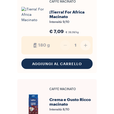
CAFFÈ MACINATO
¡Tierra! For Africa
Macinato
Intensità
9/10
€ 7,09
€ 39,39/kg
180 g
1
AGGIUNGI AL CARRELLO
CAFFÈ MACINATO
Crema e Gusto Ricco
macinato
Intensità
8/10