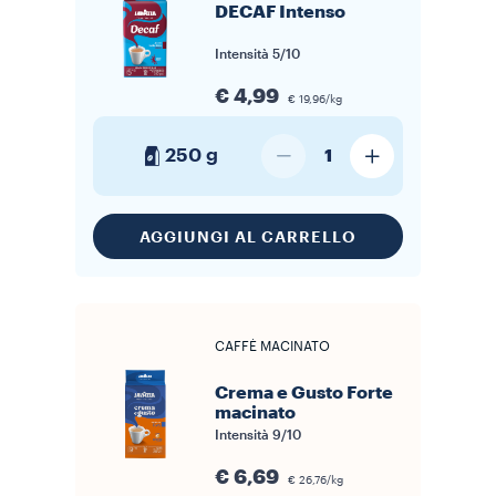
DECAF Intenso
Intensità
5/10
€ 4,99
€ 19,96/kg
250 g
1
AGGIUNGI AL CARRELLO
CAFFÈ MACINATO
Crema e Gusto Forte
macinato
Intensità
9/10
€ 6,69
€ 26,76/kg