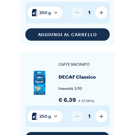
1
250 g
AGGIUNGI AL CARRELLO
CAFFÈ MACINATO
DECAF Classico
Intensità
3/10
€ 6,39
€ 25,56/kg
1
250 g