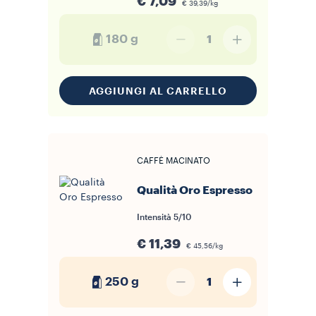
€ 7,09
€ 39,39/kg
180 g
1
AGGIUNGI AL CARRELLO
CAFFÈ MACINATO
Qualità Oro Espresso
Intensità
5/10
€ 11,39
€ 45,56/kg
250 g
1