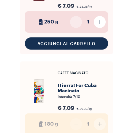
€ 7,09
€ 28,36/kg
250 g
1
AGGIUNGI AL CARRELLO
CAFFÈ MACINATO
¡Tierra! For Cuba
Macinato
Intensità
7/10
€ 7,09
€ 39,39/kg
180 g
1