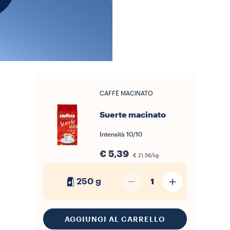
CAFFÈ MACINATO
Suerte macinato
Intensità
10/10
€ 5,39
€ 21,56/kg
250 g
1
AGGIUNGI AL CARRELLO