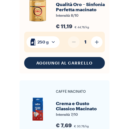
Qualità Oro – Sinfonia
Perfetta macinato
Intensità
8/10
€ 11,19
€ 44,76/kg
1
250 g
AGGIUNGI AL CARRELLO
CAFFÈ MACINATO
Crema e Gusto
Classico Macinato
Intensità
7/10
€ 7,69
€ 30,76/kg