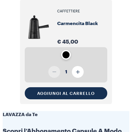
CAFFETTIERE
Carmencita Black
€ 45,00
1
AGGIUNGI AL CARRELLO
LAVAZZA da Te
LAVAZZA da Te
Scopri l’Abbonamento Capsule A Modo
Scopri l’Abbonamento Capsule A Modo