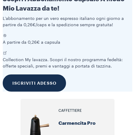
Mio Lavazza da te!
Mio Lavazza da te!
L’abbonamento per un vero espresso italiano ogni giorno a
L’abbonamento per un vero espresso italiano ogni giorno a
partire da 0,26€/caps e la spedizione sempre gratuita!
partire da 0,26€/caps e la spedizione sempre gratuita!
A partire da 0,26€ a capsula
A partire da 0,26€ a capsula
Collection My lavazza. Scopri il nostro programma fedeltà:
Collection My lavazza. Scopri il nostro programma fedeltà:
offerte speciali, premi e vantaggi a portata di tazzina.
offerte speciali, premi e vantaggi a portata di tazzina.
ISCRIVITI ADESSO
ISCRIVITI ADESSO
CAFFETTIERE
Carmencita Pro