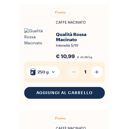
Promo
CAFFÈ MACINATO
Qualità Rossa
Macinato
Intensità
5/10
€ 10,99
€ 43,96/kg
1
250 g
AGGIUNGI AL CARRELLO
Promo
CAFFÈ MACINATO