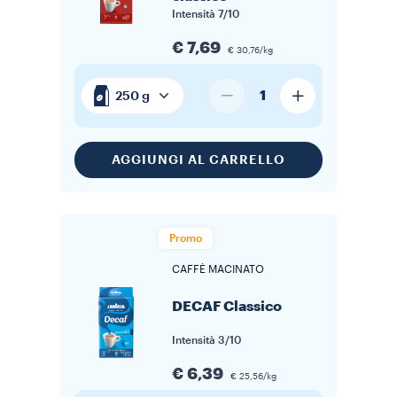
Intensità
7/10
€ 7,69
€ 30,76/kg
1
250 g
AGGIUNGI AL CARRELLO
Promo
CAFFÈ MACINATO
DECAF Classico
Intensità
3/10
€ 6,39
€ 25,56/kg