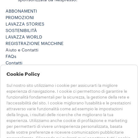
ABBONAMENTI
PROMOZIONI
LAVAZZA STORIES
SOSTENIBILITÀ
LAVAZZA WORLD
REGISTRAZIONE MACCHINE
Aiuto e Contatti
FAQs
Contatti
800 124 535
Cookie Policy
800 124 535
Lavora con noi
Sul nostro sito utilizziamo i cookie per assicurarti la migliore
Note Legali e Privacy
esperienza di navigazione. I cookie ci permettono di garantire le
Termini di utilizzo
funzionalità fondamentali per la sicurezza, la gestione della rete e
Condizioni di vendita e-commerce
l’accessibilità del sito. I cookie migliorano l’usabilità e le prestazioni
Termini e condizioni Lavazza da te
attraverso varie funzionalità come ad esempio le impostazioni
Disdici l'ordine o l'abbonamento qui
della lingua, i risultati delle ricerche che migliorano la tua
esperienza. Utilizziamo anche cookie di profilazione e marketing
per permetterti di vivere un’esperienza personalizzata, basata
SCEGLI IL TUO PAESE
sulle vostre preferenze e ricevere comunicazioni pubblicitarie
ITALIA