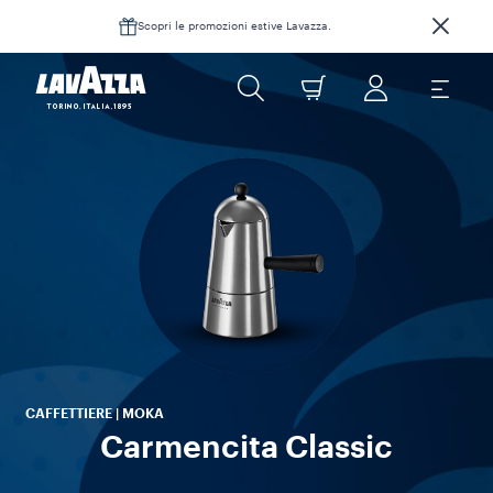
Scopri le promozioni estive Lavazza.
ves
é
arr
pr
CAFFETTIERE | MOKA
Carmencita Classic