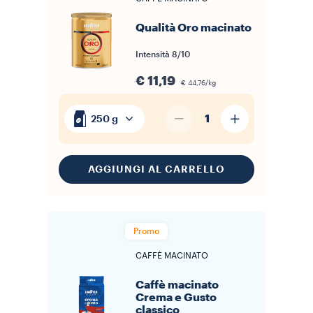
Qualità Oro macinato
Intensità
8/10
€ 11,19
€ 44,76/kg
1
250 g
AGGIUNGI AL CARRELLO
Promo
CAFFÈ MACINATO
Caffè macinato
Crema e Gusto
classico