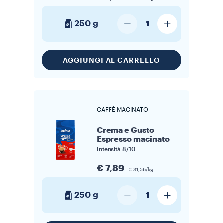
250 g
1
AGGIUNGI AL CARRELLO
CAFFÈ MACINATO
Crema e Gusto
Espresso macinato
Intensità
8/10
€ 7,89
€ 31,56/kg
250 g
1