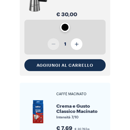
€ 30,00
1
AGGIUNGI AL CARRELLO
CAFFÈ MACINATO
Crema e Gusto
Classico Macinato
Intensità
7/10
€ 7,69
€ 30,76/kg