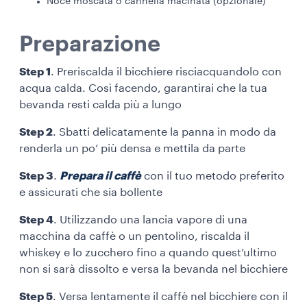
Noce moscata o cannella macinata (opzionale)
Preparazione
Step 1
. Preriscalda il bicchiere risciacquandolo con
acqua calda. Così facendo, garantirai che la tua
bevanda resti calda più a lungo
Step 2
. Sbatti delicatamente la panna in modo da
renderla un po’ più densa e mettila da parte
Step 3
.
Prepara il caffè
con il tuo metodo preferito
e assicurati che sia bollente
Step 4
. Utilizzando una lancia vapore di una
macchina da caffè o un pentolino, riscalda il
whiskey e lo zucchero fino a quando quest’ultimo
non si sarà dissolto e versa la bevanda nel bicchiere
Step 5
. Versa lentamente il caffè nel bicchiere con il