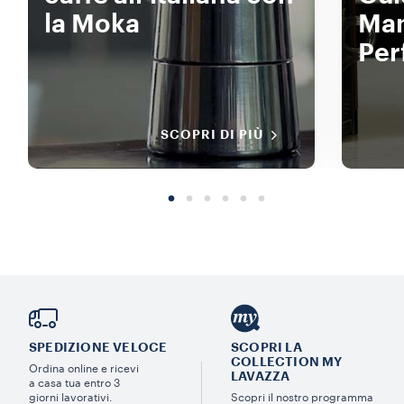
la Moka
Man
Per
SCOPRI DI PIÙ
SPEDIZIONE VELOCE
SCOPRI LA
COLLECTION MY
Ordina online e ricevi
LAVAZZA
a casa tua entro 3
giorni lavorativi.
Scopri il nostro programma