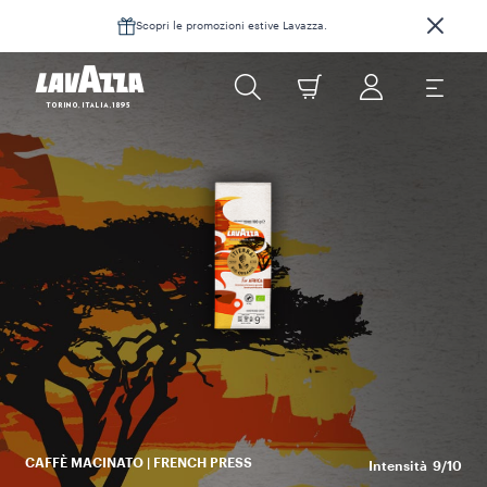
Scopri le promozioni estive Lavazza.
¡T
pr
ge
CAFFÈ MACINATO | FRENCH PRESS
Intensità
9/10