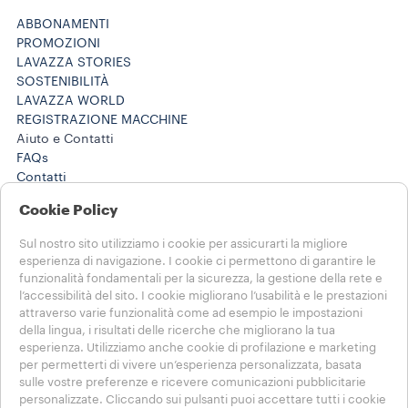
ABBONAMENTI
PROMOZIONI
LAVAZZA STORIES
SOSTENIBILITÀ
LAVAZZA WORLD
REGISTRAZIONE MACCHINE
Aiuto e Contatti
FAQs
Contatti
800 124 535
Cookie Policy
800 124 535
Lavora con noi
Sul nostro sito utilizziamo i cookie per assicurarti la migliore
Note Legali e Privacy
esperienza di navigazione. I cookie ci permettono di garantire le
Termini di utilizzo
funzionalità fondamentali per la sicurezza, la gestione della rete e
Condizioni di vendita e-commerce
l’accessibilità del sito. I cookie migliorano l’usabilità e le prestazioni
Termini e condizioni Lavazza da te
attraverso varie funzionalità come ad esempio le impostazioni
della lingua, i risultati delle ricerche che migliorano la tua
Disdici l'ordine o l'abbonamento qui
esperienza. Utilizziamo anche cookie di profilazione e marketing
per permetterti di vivere un’esperienza personalizzata, basata
SCEGLI IL TUO PAESE
sulle vostre preferenze e ricevere comunicazioni pubblicitarie
ITALIA
personalizzate. Cliccando sui pulsanti puoi accettare tutti i cookie