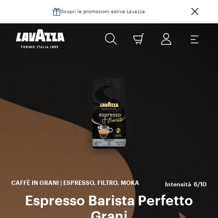
Scopri le promozioni estive Lavazza.
l’e
ne
s
ca
CAFFÈ IN GRANI | ESPRESSO, FILTRO, MOKA
Intensità
6/10
Espresso Barista Perfetto
Grani