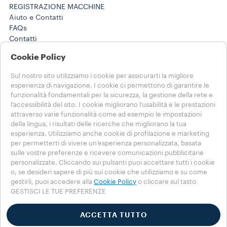
REGISTRAZIONE MACCHINE
Aiuto e Contatti
FAQs
Contatti
800 124 535
Cookie Policy
800 124 535
Lavora con noi
Sul nostro sito utilizziamo i cookie per assicurarti la migliore
Note Legali e Privacy
esperienza di navigazione. I cookie ci permettono di garantire le
Termini di utilizzo
funzionalità fondamentali per la sicurezza, la gestione della rete e
Condizioni di vendita e-commerce
l’accessibilità del sito. I cookie migliorano l’usabilità e le prestazioni
Termini e condizioni Lavazza da te
attraverso varie funzionalità come ad esempio le impostazioni
della lingua, i risultati delle ricerche che migliorano la tua
Disdici l'ordine o l'abbonamento qui
esperienza. Utilizziamo anche cookie di profilazione e marketing
per permetterti di vivere un’esperienza personalizzata, basata
SCEGLI IL TUO PAESE
sulle vostre preferenze e ricevere comunicazioni pubblicitarie
ITALIA
personalizzate. Cliccando sui pulsanti puoi accettare tutti i cookie
ITALIA
o, se desideri sapere di più sui cookie che utilizziamo e su come
ALTRE NAZIONI
gestirli, puoi accedere alla
Cookie Policy
o cliccare sul tasto
GESTISCI LE TUE PREFERENZE
Privacy Policy
Cookie Policy
ACCETTA TUTTO
Impostazioni Cookie