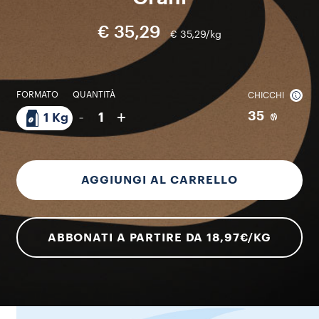
€ 35,29
€ 35,29/kg
FORMATO
QUANTITÀ
CHICCHI
-
+
35
1
1 Kg
AGGIUNGI AL CARRELLO
ABBONATI A PARTIRE DA 18,97€/KG​