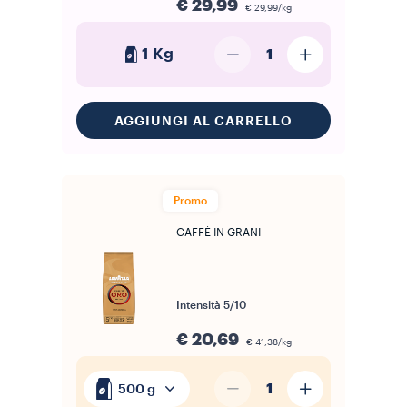
€ 29,99
€ 29,99/kg
1 Kg
1
AGGIUNGI AL CARRELLO
Promo
CAFFÈ IN GRANI
Intensità
5/10
€ 20,69
€ 41,38/kg
1
500 g