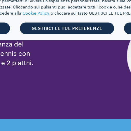
 permetterti di vivere un’esperienza personalizzata, basata sulle v
zate. Cliccando sui pulsanti puoi accettare tutti i cookie o, se des
ccedere alla
Cookie Policy
o cliccare sul tasto GESTISCI LE TUE P
GESTISCI LE TUE PREFERENZE
anza del
 tennis con
e 2 piattni.