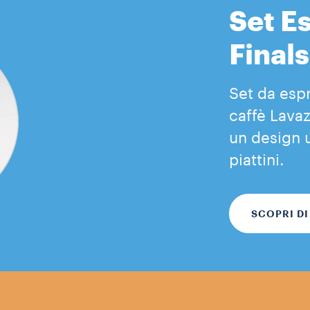
Set E
Finals
Set da esp
caffè Lavaz
un design u
piattini.
SCOPRI DI