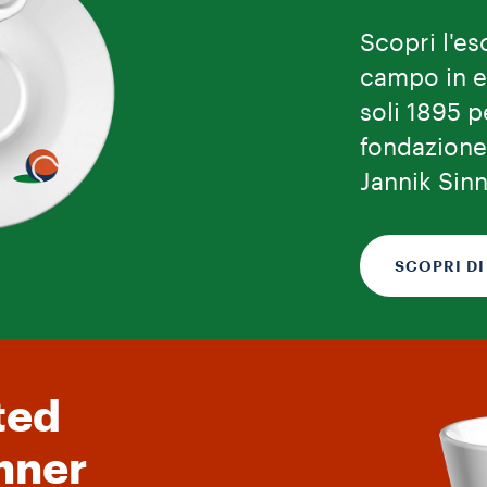
Scopri l'es
campo in e
soli 1895 
fondazione 
Jannik Sinn
SCOPRI DI
ted
inner