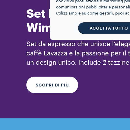
cookie di profilazione e marketing per
comunicazioni pubblicitarie personaliz
Set Espresso
utilizziamo e su come gestirli, puoi a
Wimbledon
ACCETTA TUTTO
Set da espresso che unisce l’eleg
caffè Lavazza e la passione per il
un design unico. Include 2 tazzine 
SCOPRI DI PIÙ