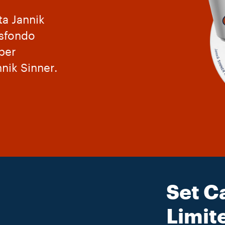
ta Jannik
 sfondo
uper
nnik Sinner.
Set C
Limite