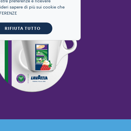
ostre preferenze e ricevere
ideri sapere di più sui cookie che
REFERENZE
RIFIUTA TUTTO