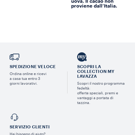
uova. Il cacao non
proviene dall’Italia.
SPEDIZIONE VELOCE
SCOPRI LA
COLLECTION MY
Ordina online e ricevi
LAVAZZA
a casa tua entro 3
giorni lavorativi.
Scopri il nostro programma
fedeltà:
offerte speciali, premi e
vantaggi a portata di
tazzina.
SERVIZIO CLIENTI​
Hai bisogno di aiuto?​