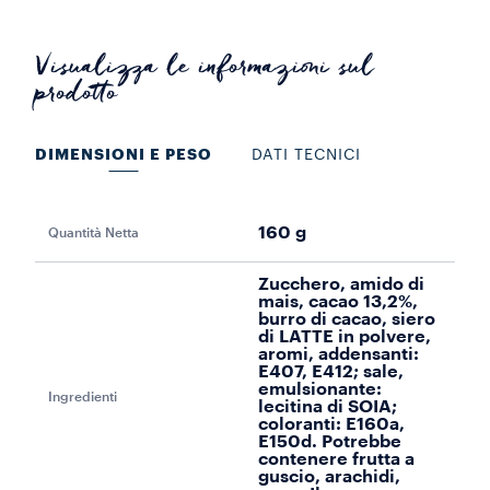
Visualizza le informazioni sul
prodotto
DIMENSIONI E PESO
DATI TECNICI
160 g
Quantità Netta
Pro
Zucchero, amido di
mais, cacao 13,2%,
burro di cacao, siero
di LATTE in polvere,
aromi, addensanti:
E407, E412; sale,
emulsionante:
Ingredienti
lecitina di SOIA;
coloranti: E160a,
E150d. Potrebbe
contenere frutta a
guscio, arachidi,