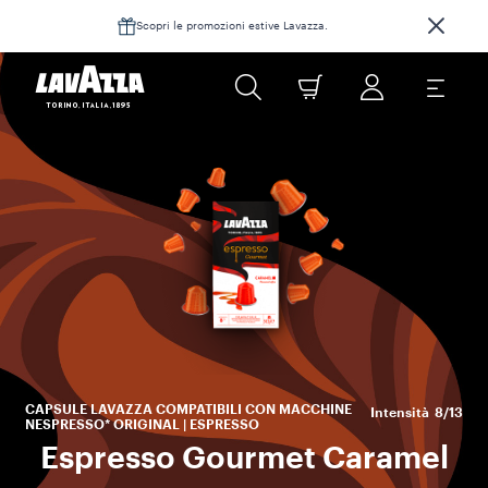
Scopri le promozioni estive Lavazza.
S
C
Ce
cre
CAPSULE LAVAZZA COMPATIBILI CON MACCHINE
Intensità
8/13
NESPRESSO* ORIGINAL | ESPRESSO
Espresso Gourmet Caramel