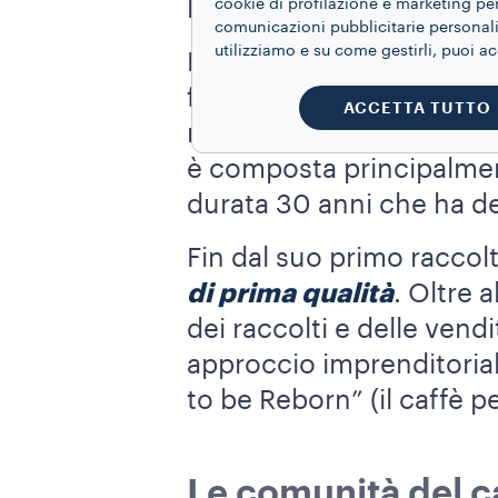
le future generazioni di
cookie di profilazione e marketing per
comunicazioni pubblicitarie personaliz
utilizziamo e su come gestirli, puoi a
Elvira Mó Salam, una donn
foreste incontaminate de
ACCETTA TUTTO
nella regione di Verapaz
è composta principalment
durata 30 anni che ha de
Fin dal suo primo raccolt
di prima qualità
. Oltre a
dei raccolti e delle vend
approccio imprenditoriale
to be Reborn” (il caffè per
Le comunità del ca