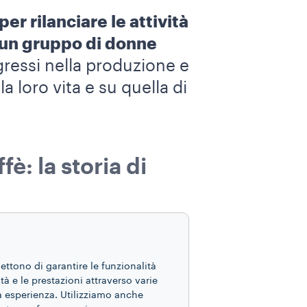
per rilanciare le attività
a un gruppo di donne
ressi nella produzione e
 loro vita e su quella di
è: la storia di
ne delle donne è un
l Guatemala, Paese in cui
ione per migliorare il
mettono di garantire le funzionalità
ità e le prestazioni attraverso varie
empo il cambiamento per
ua esperienza. Utilizziamo anche