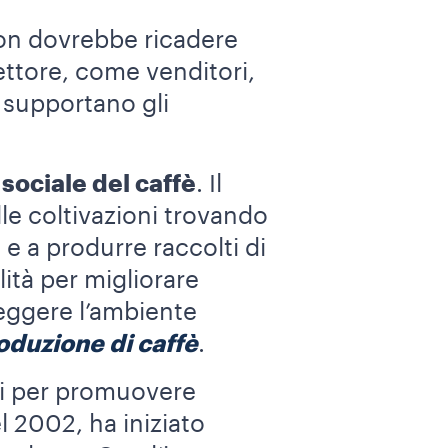
non dovrebbe ricadere
settore, come venditori,
a supportano gli
sociale del caffè
. Il
le coltivazioni trovando
 e a produrre raccolti di
ità per migliorare
teggere l’ambiente
oduzione di caffè
.
ti per promuovere
el 2002, ha iniziato