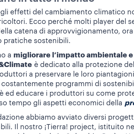
 agli effetti del cambiamento climatico 
gricoltori. Ecco perché molti player del 
i della catena di approvvigionamento, or
pratiche sostenibili.
mo a
migliorare l’impatto ambientale e 
e&Climate
è dedicato alla protezione del
roduttori a preservare le loro piantagioni
o costantemente programmi di sostenibil
ffè ed educare i produttori su come pro
o tempo gli aspetti economici della
pr
ndazione abbiamo avviato diversi proget
li. Il nostro ¡Tierra! project, istituito n