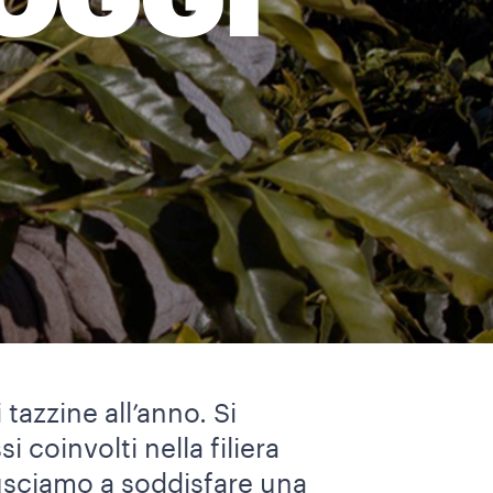
’OGGI
tazzine all’anno. Si
i coinvolti nella filiera
riusciamo a soddisfare una