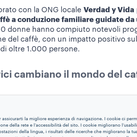
orato con la ONG locale
Verdad y Vida
affè a conduzione familiare guidate d
180 donne hanno compiuto notevoli prog
 del caffè, con un impatto positivo sulla
di oltre 1.000 persone.
ici cambiano il mondo del caff
glianza di genere e dell’emancipazio
 iniziative in nazioni vulnerabili come i
lavorano instancabilmente con determinaz
r assicurarti la migliore esperienza di navigazione. I cookie ci per
ne della rete e l’accessibilità del sito. I cookie migliorano l’usabil
o famiglie e comunità, ispirando al cont
azioni della lingua, i risultati delle ricerche che migliorano la t