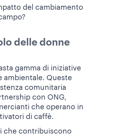
impatto del cambiamento
l campo?
uolo delle donne
sta gamma di iniziative
e e ambientale. Queste
sistenza comunitaria
artnership con ONG,
mmercianti che operano in
ivatori di caffè.
ni che contribuiscono