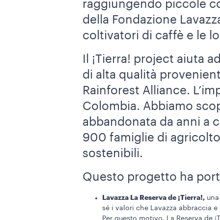
raggiungendo piccole co
della Fondazione Lavazza
coltivatori di caffè e le l
Il ¡Tierra! project aiuta 
di alta qualità provenien
Rainforest Alliance. L’im
Colombia. Abbiamo scoper
abbandonata da anni a cau
900 famiglie di agricolto
sostenibili.
Questo progetto ha portat
Lavazza La Reserva de ¡Tierra!,
una 
sé i valori che Lavazza abbraccia e
Per questo motivo, La Reserva de ¡T