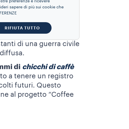
ostre preferenze e ricevere
ideri sapere di più sui cookie che
REFERENZE
agione di caffè tra le
l, un villaggio situato
RIFIUTA TUTTO
Poq’omchi
. La comunità
anti di una guerra civile
diffusa.
mmi di
chicchi di caffè
iato a tenere un registro
colti futuri. Questo
one al progetto “Coffee