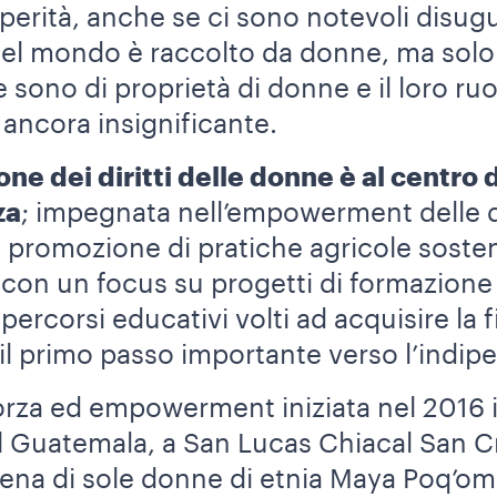
perità, anche se ci sono notevoli disugu
nel mondo è raccolto da donne,
ma solo 
e sono di proprietà di donne e il loro ruo
ancora insignificante.
ne dei diritti delle donne è al centro 
za
; impegnata nell’empowerment delle 
la promozione di pratiche agricole sostenib
con un focus su progetti di formazione 
ercorsi educativi volti ad acquisire la f
il primo passo importante verso l’indip
forza ed empowerment iniziata nel 2016 
l Guatemala, a San Lucas Chiacal San C
gena di sole donne di etnia Maya Poq’om