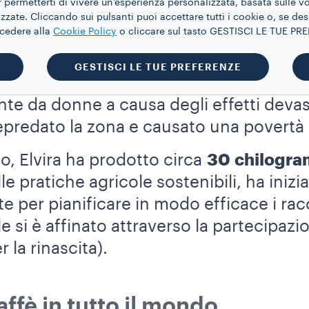
 donne.
 permetterti di vivere un’esperienza personalizzata, basata sulle v
zate. Cliccando sui pulsanti puoi accettare tutti i cookie o, se des
ccedere alla
Cookie Policy
o cliccare sul tasto GESTISCI LE TUE P
a di 40 anni, aspira a fondare una piant
l Guatemala. Risiede a San Lucas Chiaca
GESTISCI LE TUE PREFERENZE
, che ospita la comunità indigena maya
e da donne a causa degli effetti devast
predato la zona e causato una povertà 
o, Elvira ha prodotto circa
30 chilogra
lle pratiche agricole sostenibili, ha iniz
ite per pianificare in modo efficace i rac
 si è affinato attraverso la partecipazi
 la rinascita).
ffè in tutto il mondo