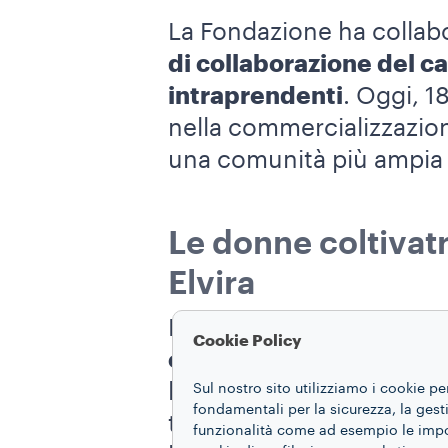
La Fondazione ha collab
di collaborazione del c
intraprendenti
. Oggi, 
nella commercializzazione
una comunità più ampia 
Le donne coltivatr
Elvira
La
promozione dell’ugua
Cookie Policy
obiettivo chiave
di varie
le coltivatrici di caffè 
Sul nostro sito utilizziamo i cookie pe
fondamentali per la sicurezza, la gestio
tenore di vita delle lor
funzionalità come ad esempio le impost